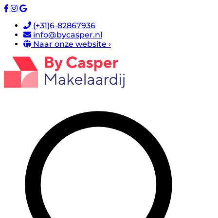
(+31)6-82867936
info@bycasper.nl
Naar onze website ›