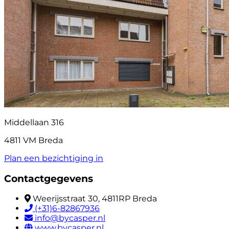
Middellaan 316
4811 VM Breda
Plan een bezichtiging in
Contactgegevens
Weerijsstraat 30, 4811RP Breda
(+31)6-82867936
info@bycasper.nl
www.bycasper.nl