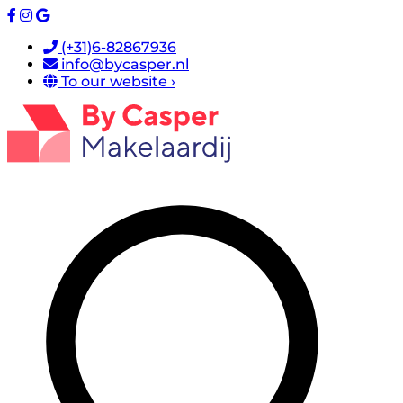
(+31)6-82867936
info@bycasper.nl
To our website ›